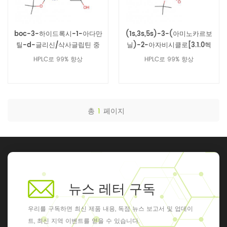
boc-3-하이드록시-1-아다만
(1s,3s,5s)-3-(아미노카르보
틸-d-글리신/삭사글립틴 중
닐)-2-아자비시클로[3.1.0헥
간체 361442-00-4
산-2-카르복실산 tert-부틸
HPLC로 99% 향상
HPLC로 99% 향상
에스테르/삭사글립틴 중간체
361440-67-7
총
1
페이지
뉴스 레터 구독
우리를 구독하면 최신 제품 내용, 독점 뉴스 보고서 및 업데이
트, 최신 지역 이벤트를 얻을 수 있습니다.