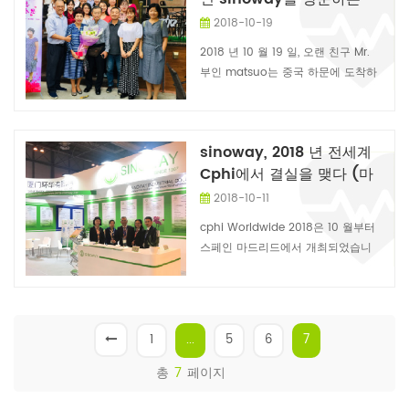
matsuo
의 협력,그리고 도입 된 새로운 제품,
2018-10-19
좋아요 나노 성분 (+펩타이드,+비타
2018 년 10 월 19 일, 오랜 친구 Mr.
민,+식물 추출물),그리고 도달 계약의
부인 matsuo는 중국 하문에 도착하
세부 사항을 미래 협력 있습니다. 수
여 중국 여행을 시작했습니다. 씨.
있다 우리는 미래의 협력,그리고 달성
matson은 19 세 (1960 년대)부터
하는 win-win 결과 모두를 위해....
중국과 일본의 거래를 해왔습니다.
sinoway, 2018 년 전세계
1989 년 씨의 도움으로 matson, 우
Cphi에서 결실을 맺다 (마
리는 sinoway는 일본에 제약 API 및
드리드)
중간체를 수출하여 일본 시장을 성공
2018-10-11
적으로 열었습니다. 또한 부인.
cphi Worldwide 2018은 10 월부터
matson은 일본 정부에서 일할 때 항
스페인 마드리드에서 개최되었습니
상 일본과 중국의 평화와 우정을 약속
다. 9 일 ~ 11 일 우리는 sinoway 가
했습니다. 30 년이 넘은 오랜 친구, 중
이 전시회에 참가하기 위해 경쟁력있
국 여행의 첫 역, Mr. 부인 Matson은
는 제품으로 매우 전문적인 영업 및
Sinoway In...
제품 팀을 보냈습니다 (부스 번호는
1
...
5
6
7
5b42입니다). 전시회 기간 동안, 우
리는 전 세계의 신규 및 신규 고객들
총
7
페이지
과 매우 깊은 토론을했으며 그들로부
터 승인과 칭찬을 얻었습니다. 언제나