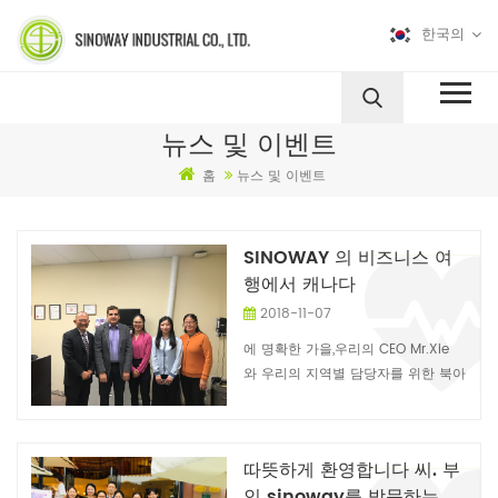
한국의
뉴스 및 이벤트
홈
뉴스 및 이벤트
SINOWAY 의 비즈니스 여
행에서 캐나다
2018-11-07
에 명확한 가을,우리의 CEO Mr.Xie
와 우리의 지역별 담당자를 위한 북아
메리카 박사는 아 왕과 Ms 다 얀 도착
캐나다,그들의 사업을 시작했습니다.
우리가 많이 방문한 우리의 고객을 누
따뜻하게 환영합니다 씨. 부
가 우리의 파트너입니다. 우리는 일부
인 sinoway를 방문하는
에 대해 이야기하는 동안 문제에 우리