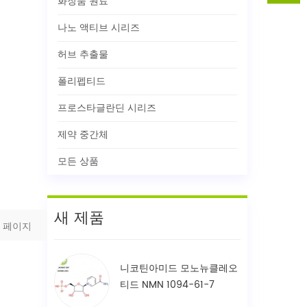
화장품 원료
나노 액티브 시리즈
허브 추출물
폴리펩티드
프로스타글란딘 시리즈
제약 중간체
모든 상품
새 제품
페이지
니코틴아미드 모노뉴클레오
티드 NMN 1094-61-7