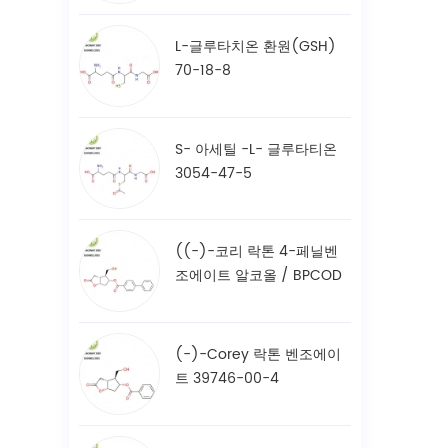
L-글루타치온 환원(GSH)
70-18-8
S- 아세틸 -L- 글루타티온
3054-47-5
((-)-코리 락톤 4-페닐벤
조에이트 알코올 / BPCOD
31752-99-5
(-)-Corey 락톤 벤조에이
트 39746-00-4