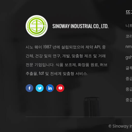
뜨
니
코
nm
시노 웨이 1987 년에 설립되었으며 제약 API, 중
간체, 건강 및의 연구, 개발, 맞춤형 제조 및 거래
gsh
전문 기업입니다. 식품 보조제, 화장품 원료, 허브
글
추출물, fdf 및 전세계 맞춤형 서비스.
중
중
중
© Sinoway 