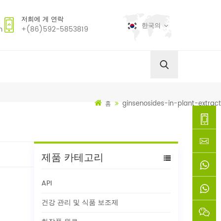
저희에 게 연락
한국의
m
+(86)592-5853819
ginsenosides-in-plant-extract
홈
+
제품 카테고리
(86)592
xie@chi
API
5853819
sinoway
+861366
건강 관리 및 식품 보조제
+8618659