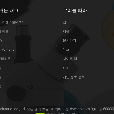
거운 태그
우리를 따라
트로 벤즈알데히드
집
리 락톤
제품
n
문의하기
 70-18-8
뉴스
루타티온
사이트 맵
급
xml
급
개인 정보 정책
급
Industrial co., ltd. 모든 권리 보유. 에 의해 구동
dyyseo.com
闽ICP备18003