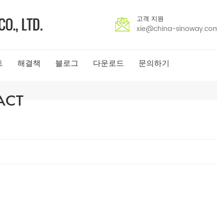
고객 지원
xie@china-sinoway.co
트
해결책
블로그
다운로드
문의하기
ACT