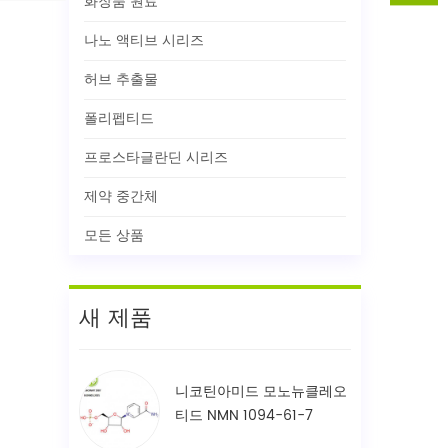
화장품 원료
나노 액티브 시리즈
허브 추출물
폴리펩티드
프로스타글란딘 시리즈
제약 중간체
모든 상품
새 제품
니코틴아미드 모노뉴클레오
티드 NMN 1094-61-7