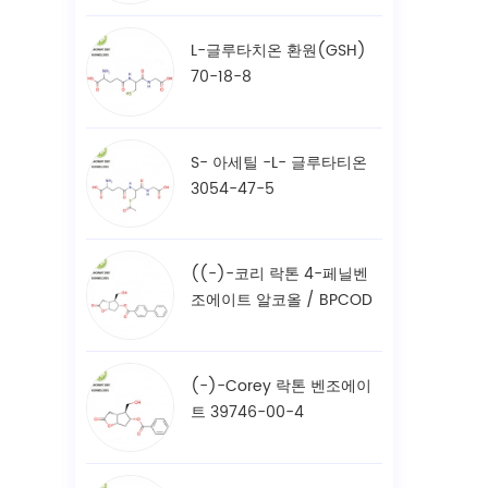
L-글루타치온 환원(GSH)
70-18-8
S- 아세틸 -L- 글루타티온
3054-47-5
((-)-코리 락톤 4-페닐벤
조에이트 알코올 / BPCOD
31752-99-5
(-)-Corey 락톤 벤조에이
트 39746-00-4