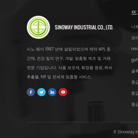
뜨
니
코
nm
시노 웨이 1987 년에 설립되었으며 제약 API, 중
간체, 건강 및의 연구, 개발, 맞춤형 제조 및 거래
gsh
전문 기업입니다. 식품 보조제, 화장품 원료, 허브
글
추출물, fdf 및 전세계 맞춤형 서비스.
중
중
중
© Sinoway 