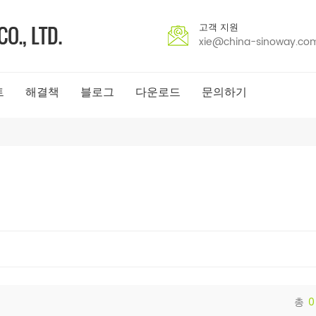
고객 지원
xie@china-sinoway.co
트
해결책
블로그
다운로드
문의하기
총
0