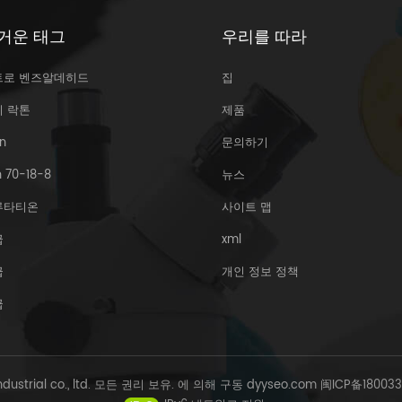
거운 태그
우리를 따라
트로 벤즈알데히드
집
리 락톤
제품
n
문의하기
 70-18-8
뉴스
루타티온
사이트 맵
급
xml
급
개인 정보 정책
급
Industrial co., ltd. 모든 권리 보유. 에 의해 구동
dyyseo.com
闽ICP备18003