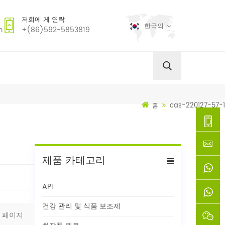
저희에 게 연락
한국의
m
+(86)592-5853819
cas-220127-57-1
홈
+
제품 카테고리
(86)592
xie@chi
API
5853819
sinoway
+861366
건강 관리 및 식품 보조제
페이지
+8618659