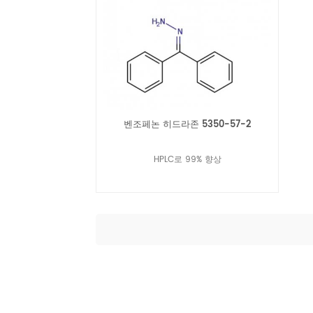
벤조페논 히드라존 5350-57-2
HPLC로 99% 향상
더 읽어보기