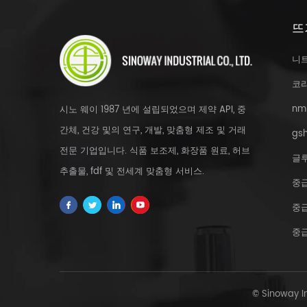
뜨
니
코
nm
시노 웨이 1987 년에 설립되었으며 제약 API, 중
간체, 건강 및의 연구, 개발, 맞춤형 제조 및 거래
gsh
전문 기업입니다. 식품 보조제, 화장품 원료, 허브
글
추출물, fdf 및 전세계 맞춤형 서비스.
중
중
중
© Sinoway 