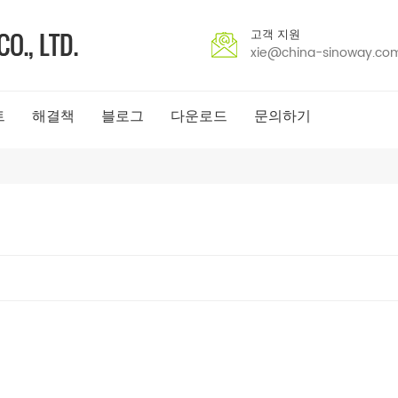
고객 지원
xie@china-sinoway.co
트
해결책
블로그
다운로드
문의하기