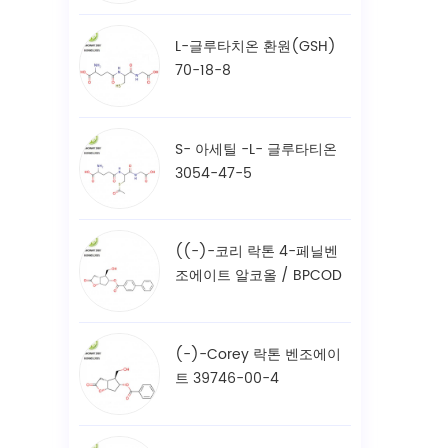
L-글루타치온 환원(GSH)
70-18-8
S- 아세틸 -L- 글루타티온
3054-47-5
((-)-코리 락톤 4-페닐벤
조에이트 알코올 / BPCOD
31752-99-5
(-)-Corey 락톤 벤조에이
트 39746-00-4