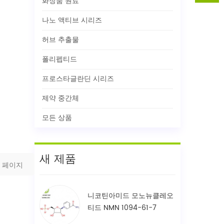
화장품 원료
나노 액티브 시리즈
허브 추출물
폴리펩티드
프로스타글란딘 시리즈
제약 중간체
모든 상품
새 제품
페이지
니코틴아미드 모노뉴클레오
티드 NMN 1094-61-7