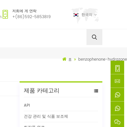
저희에 게 연락
한국의
m
+(86)592-5853819
benzophenone-hydrazone
홈
+
제품 카테고리
(86)592
xie@chi
API
5853819
sinoway
+861366
건강 관리 및 식품 보조제
+8618659