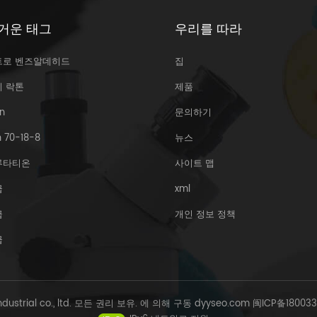
거운 태그
우리를 따라
트로 벤즈알데히드
집
리 락톤
제품
n
문의하기
 70-18-8
뉴스
루타티온
사이트 맵
급
xml
급
개인 정보 정책
급
Industrial co., ltd. 모든 권리 보유. 에 의해 구동
dyyseo.com
闽ICP备18003