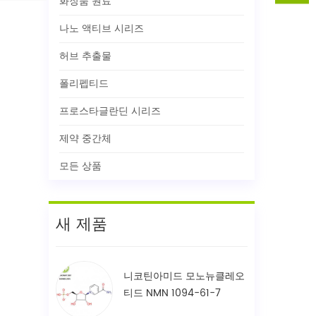
화장품 원료
나노 액티브 시리즈
허브 추출물
폴리펩티드
프로스타글란딘 시리즈
제약 중간체
모든 상품
새 제품
니코틴아미드 모노뉴클레오
티드 NMN 1094-61-7