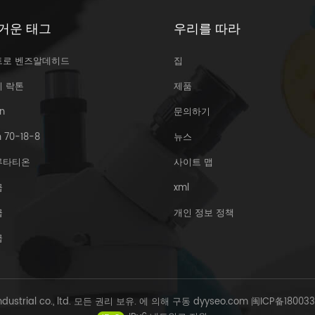
거운 태그
우리를 따라
트로 벤즈알데히드
집
리 락톤
제품
n
문의하기
 70-18-8
뉴스
루타티온
사이트 맵
급
xml
급
개인 정보 정책
급
Industrial co., ltd. 모든 권리 보유. 에 의해 구동
dyyseo.com
闽ICP备18003