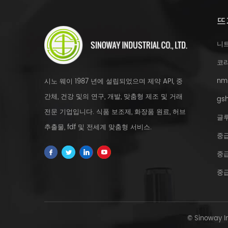
뜨
니
코
nm
시노 웨이 1987 년에 설립되었으며 제약 API, 중
간체, 건강 및의 연구, 개발, 맞춤형 제조 및 거래
gsh
전문 기업입니다. 식품 보조제, 화장품 원료, 허브
글
추출물, fdf 및 전세계 맞춤형 서비스.
중
중
중
© Sinoway 