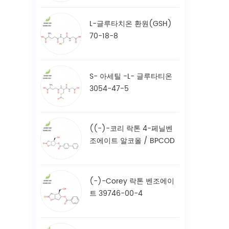
L-글루타치온 환원(GSH)
70-18-8
S- 아세틸 -L- 글루타티온
3054-47-5
((-)-코리 락톤 4-페닐벤
조에이트 알코올 / BPCOD
31752-99-5
(-)-Corey 락톤 벤조에이
트 39746-00-4