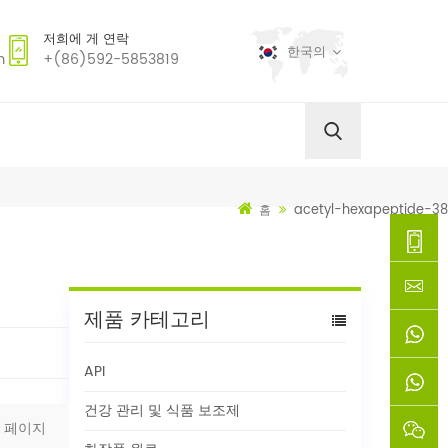
저희에 게 연락
한국의
m
+(86)592-5853819
acetyl-hexapeptide-38
홈
+
제품 카테고리
(86)592
xie@chi
API
5853819
sinoway
+861366
건강 관리 및 식품 보조제
페이지
+8618659