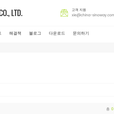
고객 지원
xie@china-sinoway.co
트
해결책
블로그
다운로드
문의하기
총
0